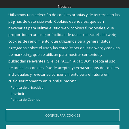
Noticias
Eventos
Utilizamos una selección de cookies propias y de terceros en las
Corporación Municipal
páginas de este sitio web: Cookies esenciales, que son
Teléfonos de interés
necesarias para utilizar el sitio web; cookies funcionales, que
proporcionan una mejor facilidad de uso al utilizar el sitio web;
INICIAR SESIÓN
cookies de rendimiento, que utilizamos para generar datos
MAPA WEB
agregados sobre el uso y las estadísticas del sitio web; y cookies
de marketing, que se utilizan para mostrar contenido y
publicidad relevantes. Si elige "ACEPTAR TODO", acepta el uso
de todas las cookies. Puede aceptar y rechazar tipos de cookies
individuales y revocar su consentimiento para el futuro en
cualquier momento en "Configuración".
Política de privacidad
Imprimir
Politica de Cookies
CONFIGURAR COOKIES
Aviso Legal
Política de privacidad
Política de Cookies